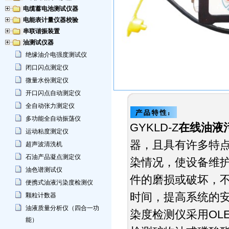
电缆蓄电池测试仪器
电能表计量仪器校验
串联谐振装置
油测试仪器
绝缘油介电强度测试仪
闭口闪点测定仪
微量水份测定仪
开口闪点自动测定仪
全自动张力测定仪
多功能全自动振荡仪
GYKLD-Z
在线油液
运动粘度测定仪
器，且具有许多特
超声波清洗机
石油产品凝点测定仪
染情况，使设备维
油色谱测试仪
件的磨损或破坏，
便携式油液污染度检测仪
时间，提高系统的安
颗粒计数器
油液质量分析仪（四合一功
染度检测仪采用OL
能）