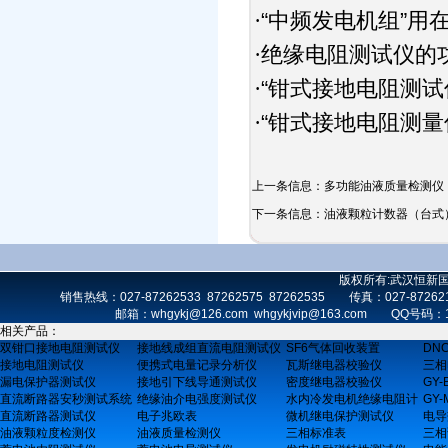
“中频发电机组”用
·
绝缘电阻测试仪的
·
“钳式接地电阻测试
·
“钳式接地电阻测量
·
上一条信息：
多功能油液质量检测仪
下一条信息：
油液颗粒计数器（台式
版权所有:武汉恒新
销售热线：027-87262533 87262575 87262535 传真：027-872
邮箱：whgykj@126.com whgykjvip@163.com 
相关产品：
双钳口接地电阻测试仪
接地线成组直流电阻测试仪
SF6气体回收装置
DN
接地电阻测试仪
便携式电量记录分析仪
瓦斯继电器校验仪
三相
漏电保护器测试仪
接地引下线导通测试仪
密度继电器校验仪
GY
直流断路器安秒测试系统
绝缘油介电强度测试仪
水内冷发电机绝缘电阻计
GY
直流断路器测试仪
电子兆欧表
微机继电保护测试仪
电导
油液颗粒度检测仪
油液质量检测仪
三相标准表
三相