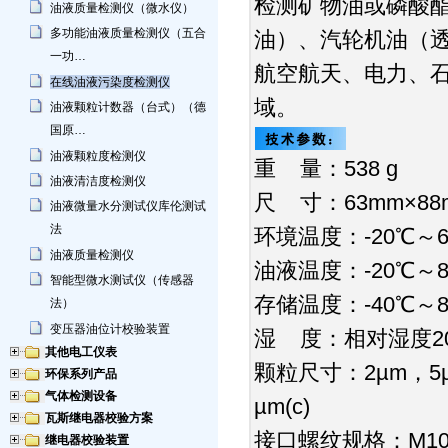
检测矿物油或磷酸
油液质量检测仪（微水仪）
多功能油液质量检测仪（五合
油）、汽轮机油（
一功…
航空航天、电力、
在线油液污染度检测仪
域。
油液颗粒计数器（台式）（德
国原…
油液颗粒度检测仪
重 量：538 g
油液清洁度检测仪
尺 寸：63mm×88m
油液微量水分测试仪库伦测试
法
环境温度：-20℃～6
油液质量检测仪
油液温度：-20℃～8
智能型微水测试仪（传感器
存储温度：-40℃～8
法）
变压器油位计校验装置
湿 度：相对湿度2
其他电工仪表
颗粒尺寸：2µm，5µm，
环保系列产品
气体检测设备
µm(c)
瓦斯继电器校验方案
接口螺纹规格：M10
继电器校验装置