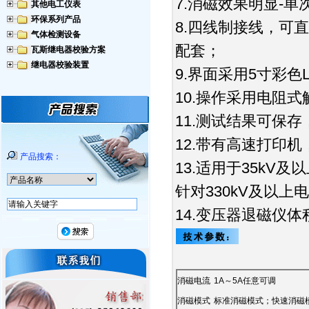
7.消磁效果明显-单
其他电工仪表
环保系列产品
8.四线制接线，可
气体检测设备
配套；
瓦斯继电器校验方案
继电器校验装置
9.界面采用5寸彩
10.操作采用电阻
11.测试结果可保
12.带有高速打印
产品搜索：
13.适用于35k
针对330kV及以
14.变压器退磁仪
消磁电流
1A～5A任意可调
消磁模式
标准消磁模式；快速消磁