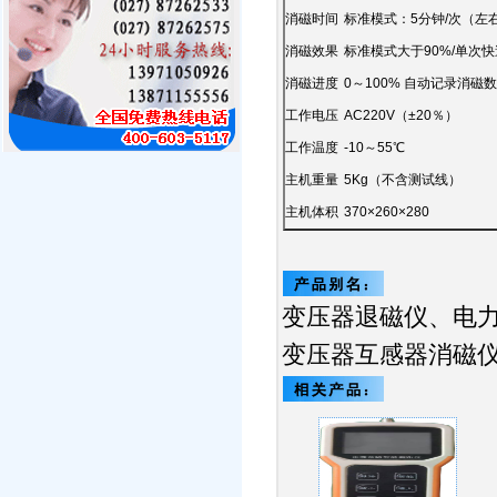
消磁时间
标准模式：5分钟/次（左
消磁效果
标准模式大于90%/单次快
消磁进度
0～100% 自动记录消磁
工作电压
AC220V（±20％）
工作温度
-10～55℃
主机重量
5Kg（不含测试线）
主机体积
370×260×280
变压器退磁仪、电
变压器互感器消磁