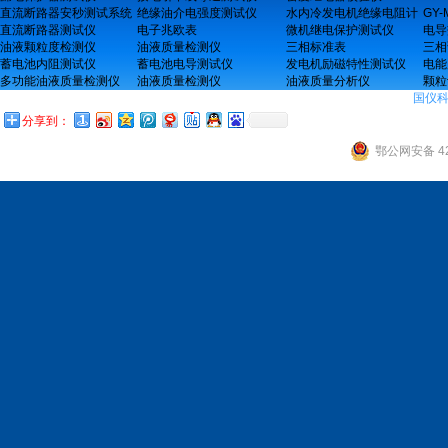
直流断路器安秒测试系统
绝缘油介电强度测试仪
水内冷发电机绝缘电阻计
GY
直流断路器测试仪
电子兆欧表
微机继电保护测试仪
电导
油液颗粒度检测仪
油液质量检测仪
三相标准表
三相
蓄电池内阻测试仪
蓄电池电导测试仪
发电机励磁特性测试仪
电能
多功能油液质量检测仪
油液质量检测仪
油液质量分析仪
颗粒
国仪
分享到：
鄂公网安备 42