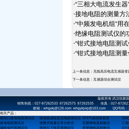
“三相大电流发生器
·
接地电阻的测量方
·
“中频发电机组”用
·
绝缘电阻测试仪的
·
“钳式接地电阻测试
·
“钳式接地电阻测量
·
上一条信息：
无线高压电流互感器变
下一条信息：
互感器综合测试仪
版权所有:武汉恒新
销售热线：027-87262533 87262575 87262535 传真：027-872
邮箱：whgykj@126.com whgykjvip@163.com 
相关产品：
双钳口接地电阻测试仪
接地线成组直流电阻测试仪
SF6气体回收装置
DN
接地电阻测试仪
便携式电量记录分析仪
瓦斯继电器校验仪
三相
漏电保护器测试仪
接地引下线导通测试仪
密度继电器校验仪
GY