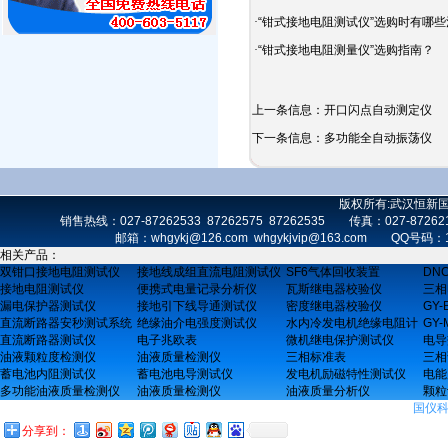
·
“钳式接地电阻测试仪”选购时有哪
·
“钳式接地电阻测量仪”选购指南？
上一条信息：
开口闪点自动测定仪
下一条信息：
多功能全自动振荡仪
版权所有:武汉恒新
销售热线：027-87262533 87262575 87262535 传真：027-872
邮箱：whgykj@126.com whgykjvip@163.com 
相关产品：
双钳口接地电阻测试仪
接地线成组直流电阻测试仪
SF6气体回收装置
DN
接地电阻测试仪
便携式电量记录分析仪
瓦斯继电器校验仪
三相
漏电保护器测试仪
接地引下线导通测试仪
密度继电器校验仪
GY
直流断路器安秒测试系统
绝缘油介电强度测试仪
水内冷发电机绝缘电阻计
GY
直流断路器测试仪
电子兆欧表
微机继电保护测试仪
电导
油液颗粒度检测仪
油液质量检测仪
三相标准表
三相
蓄电池内阻测试仪
蓄电池电导测试仪
发电机励磁特性测试仪
电能
多功能油液质量检测仪
油液质量检测仪
油液质量分析仪
颗粒
国仪
分享到：