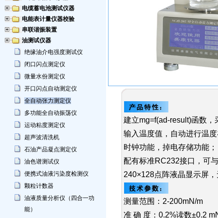
电缆蓄电池测试仪器
电能表计量仪器校验
串联谐振装置
油测试仪器
绝缘油介电强度测试仪
闭口闪点测定仪
微量水份测定仪
开口闪点自动测定仪
全自动张力测定仪
多功能全自动振荡仪
建立mg=f(ad-resul
运动粘度测定仪
输入温度值，自动进行温度
超声波清洗机
时钟功能，掉电存储功能；
石油产品凝点测定仪
配有标准RC232接口，
油色谱测试仪
便携式油液污染度检测仪
240×128点阵液晶显示
颗粒计数器
油液质量分析仪（四合一功
测量范围：2-200mN/m
能）
准 确 度：0.2%读数±0.2 m