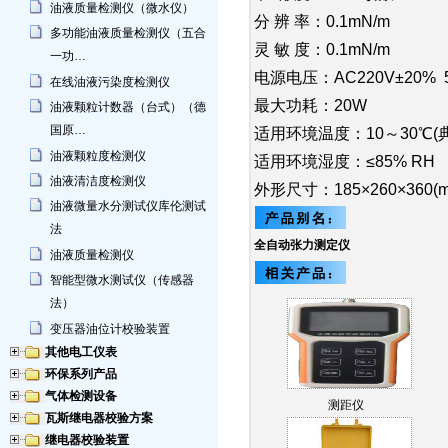
油液质量检测仪（微水仪）
分 辨 率：0.1mN/m
多功能油液质量检测仪（五合
灵 敏 度：0.1mN/m
一功…
电源电压：AC220V±20% 5
在线油液污染度检测仪
最大功耗：20W
油液颗粒计数器（台式）（德
国原…
适用环境温度：10～30℃(典
油液颗粒度检测仪
适用环境湿度：≤85% RH
油液清洁度检测仪
外形尺寸：185×260×360(
油液微量水分测试仪库伦测试
法
全自动张力测定仪
油液质量检测仪
智能型微水测试仪（传感器
法）
变压器油位计校验装置
其他电工仪表
环保系列产品
气体检测设备
测距仪
瓦斯继电器校验方案
继电器校验装置