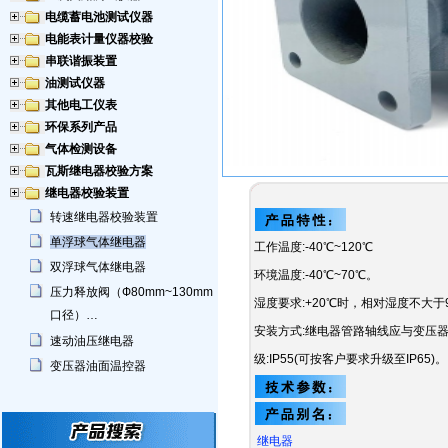
电缆蓄电池测试仪器
电能表计量仪器校验
串联谐振装置
油测试仪器
其他电工仪表
环保系列产品
气体检测设备
瓦斯继电器校验方案
继电器校验装置
转速继电器校验装置
单浮球气体继电器
工作温度:-40℃~120℃
双浮球气体继电器
环境温度:-40℃~70℃。
压力释放阀（Ф80mm~130mm
湿度要求:+20℃时，相对湿度不大于
口径）…
安装方式:继电器管路轴线应与变压
速动油压继电器
级:IP55(可按客户要求升级至IP65)。
变压器油面温控器
继电器