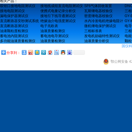
相关产品：
双钳口接地电阻测试仪
接地线成组直流电阻测试仪
SF6气体回收装置
DN
接地电阻测试仪
便携式电量记录分析仪
瓦斯继电器校验仪
三相
漏电保护器测试仪
接地引下线导通测试仪
密度继电器校验仪
GY
直流断路器安秒测试系统
绝缘油介电强度测试仪
水内冷发电机绝缘电阻计
GY
直流断路器测试仪
电子兆欧表
微机继电保护测试仪
电导
油液颗粒度检测仪
油液质量检测仪
三相标准表
三相
蓄电池内阻测试仪
蓄电池电导测试仪
发电机励磁特性测试仪
电能
多功能油液质量检测仪
油液质量检测仪
油液质量分析仪
颗粒
国仪
分享到：
鄂公网安备 42